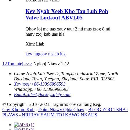
Kev Nyab Xeeb Kho Tau Lub Pob
Valve Lockout ABVL05
Qhov loj me uas xauv tau: 2 nti mus txog 8 nti
hauv txoj kab uas hla
Xim: Liab
kev nug
cov ntsiab lus
1
2
Tom ntej >
>>
Nplooj Ntawv 1 / 2
Chaw Nyob:
Lub Tsev D, Tangxia Industrial Zone, North
Baixiang Town, Yueqing, Zhejiang, Suav. PIB: 325603
Xov tooj:
+86-13396996593
Whatsapp:
+86-13396996593
Email:
sales@lockeysafety.com
© Copyright - 2010-2021: Tag nrho cov cai raug tseg.
Cov Khoom Kub
-
Daim Ntawv Qhia Chaw
-
BLOG ZOO TSHAJ
PLAWS
-
NRHIAV SAUM TOJ KAWG NKAUS