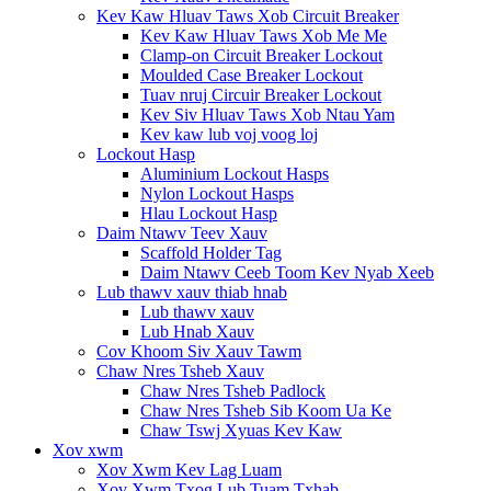
Kev Kaw Hluav Taws Xob Circuit Breaker
Kev Kaw Hluav Taws Xob Me Me
Clamp-on Circuit Breaker Lockout
Moulded Case Breaker Lockout
Tuav nruj Circuir Breaker Lockout
Kev Siv Hluav Taws Xob Ntau Yam
Kev kaw lub voj voog loj
Lockout Hasp
Aluminium Lockout Hasps
Nylon Lockout Hasps
Hlau Lockout Hasp
Daim Ntawv Teev Xauv
Scaffold Holder Tag
Daim Ntawv Ceeb Toom Kev Nyab Xeeb
Lub thawv xauv thiab hnab
Lub thawv xauv
Lub Hnab Xauv
Cov Khoom Siv Xauv Tawm
Chaw Nres Tsheb Xauv
Chaw Nres Tsheb Padlock
Chaw Nres Tsheb Sib Koom Ua Ke
Chaw Tswj Xyuas Kev Kaw
Xov xwm
Xov Xwm Kev Lag Luam
Xov Xwm Txog Lub Tuam Txhab