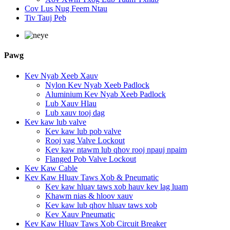
Cov Lus Nug Feem Ntau
Tiv Tauj Peb
Pawg
Kev Nyab Xeeb Xauv
Nylon Kev Nyab Xeeb Padlock
Aluminium Kev Nyab Xeeb Padlock
Lub Xauv Hlau
Lub xauv tooj dag
Kev kaw lub valve
Kev kaw lub pob valve
Rooj vag Valve Lockout
Kev kaw ntawm lub qhov rooj npauj npaim
Flanged Pob Valve Lockout
Kev Kaw Cable
Kev Kaw Hluav Taws Xob & Pneumatic
Kev kaw hluav taws xob hauv kev lag luam
Khawm nias & hloov xauv
Kev kaw lub qhov hluav taws xob
Kev Xauv Pneumatic
Kev Kaw Hluav Taws Xob Circuit Breaker