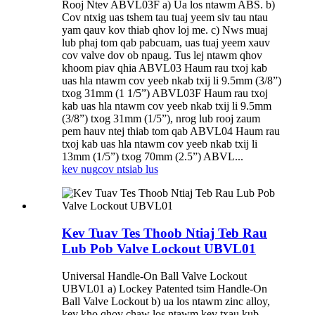
Rooj Ntev ABVL03F a) Ua los ntawm ABS. b)
Cov ntxig uas tshem tau tuaj yeem siv tau ntau
yam qauv kov thiab qhov loj me. c) Nws muaj
lub phaj tom qab pabcuam, uas tuaj yeem xauv
cov valve dov ob npaug. Tus lej ntawm qhov
khoom piav qhia ABVL03 Haum rau txoj kab
uas hla ntawm cov yeeb nkab txij li 9.5mm (3/8”)
txog 31mm (1 1/5”) ABVL03F Haum rau txoj
kab uas hla ntawm cov yeeb nkab txij li 9.5mm
(3/8”) txog 31mm (1/5”), nrog lub rooj zaum
pem hauv ntej thiab tom qab ABVL04 Haum rau
txoj kab uas hla ntawm cov yeeb nkab txij li
13mm (1/5”) txog 70mm (2.5”) ABVL...
kev nug
cov ntsiab lus
Kev Tuav Tes Thoob Ntiaj Teb Rau
Lub Pob Valve Lockout UBVL01
Universal Handle-On Ball Valve Lockout
UBVL01 a) Lockey Patented tsim Handle-On
Ball Valve Lockout b) ua los ntawm zinc alloy,
kev kho qhov chaw los ntawm kev txau kub