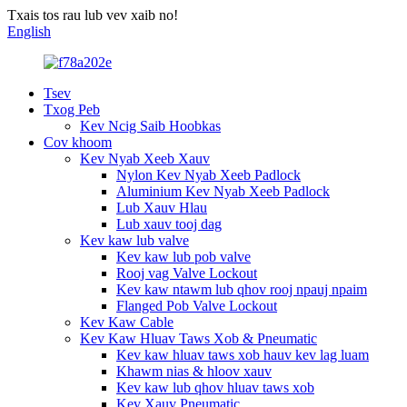
Txais tos rau lub vev xaib no!
English
Tsev
Txog Peb
Kev Ncig Saib Hoobkas
Cov khoom
Kev Nyab Xeeb Xauv
Nylon Kev Nyab Xeeb Padlock
Aluminium Kev Nyab Xeeb Padlock
Lub Xauv Hlau
Lub xauv tooj dag
Kev kaw lub valve
Kev kaw lub pob valve
Rooj vag Valve Lockout
Kev kaw ntawm lub qhov rooj npauj npaim
Flanged Pob Valve Lockout
Kev Kaw Cable
Kev Kaw Hluav Taws Xob & Pneumatic
Kev kaw hluav taws xob hauv kev lag luam
Khawm nias & hloov xauv
Kev kaw lub qhov hluav taws xob
Kev Xauv Pneumatic