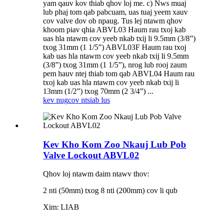
yam qauv kov thiab qhov loj me. c) Nws muaj
lub phaj tom qab pabcuam, uas tuaj yeem xauv
cov valve dov ob npaug. Tus lej ntawm qhov
khoom piav qhia ABVL03 Haum rau txoj kab
uas hla ntawm cov yeeb nkab txij li 9.5mm (3/8”)
txog 31mm (1 1/5”) ABVL03F Haum rau txoj
kab uas hla ntawm cov yeeb nkab txij li 9.5mm
(3/8”) txog 31mm (1 1/5”), nrog lub rooj zaum
pem hauv ntej thiab tom qab ABVL04 Haum rau
txoj kab uas hla ntawm cov yeeb nkab txij li
13mm (1/2”) txog 70mm (2 3/4”) ...
kev nug
cov ntsiab lus
Kev Kho Kom Zoo Nkauj Lub Pob
Valve Lockout ABVL02
Qhov loj ntawm daim ntawv thov:
2 nti (50mm) txog 8 nti (200mm) cov li qub
Xim: LIAB