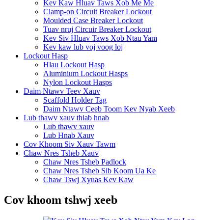
Kev Kaw Hluav Taws Xob Me Me
Clamp-on Circuit Breaker Lockout
Moulded Case Breaker Lockout
Tuav nruj Circuir Breaker Lockout
Kev Siv Hluav Taws Xob Ntau Yam
Kev kaw lub voj voog loj
Lockout Hasp
Hlau Lockout Hasp
Aluminium Lockout Hasps
Nylon Lockout Hasps
Daim Ntawv Teev Xauv
Scaffold Holder Tag
Daim Ntawv Ceeb Toom Kev Nyab Xeeb
Lub thawv xauv thiab hnab
Lub thawv xauv
Lub Hnab Xauv
Cov Khoom Siv Xauv Tawm
Chaw Nres Tsheb Xauv
Chaw Nres Tsheb Padlock
Chaw Nres Tsheb Sib Koom Ua Ke
Chaw Tswj Xyuas Kev Kaw
Cov khoom tshwj xeeb