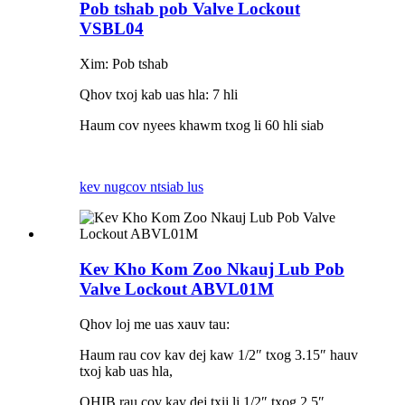
Pob tshab pob Valve Lockout
VSBL04
Xim: Pob tshab
Qhov txoj kab uas hla: 7 hli
Haum cov nyees khawm txog li 60 hli siab
kev nug
cov ntsiab lus
Kev Kho Kom Zoo Nkauj Lub Pob
Valve Lockout ABVL01M
Qhov loj me uas xauv tau:
Haum rau cov kav dej kaw 1/2″ txog 3.15″ hauv
txoj kab uas hla,
QHIB rau cov kav dej txij li 1/2″ txog 2.5″