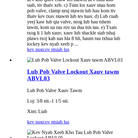
siab, tiv thaiv xeb. c) Tsim los xauv ntau hom
pob valve, clamp nruj ntawm lub hau kom tiv
thaiv kev txav ntawm lub tes tuav. d) Lub cuab
yeej kaw lub qia valve, nrog lub hau tshem
tawm, kom ua rau rov ua dua tsis tau. e) Txais
txog li 1 lub xauv, xauv lub shackle siab tshaj
plaws txoj kab uas hla 8 hli, haum rau txhua lub
lockey kev nyab xeeb p ...
kev nug
cov ntsiab lus
Lub Pob Valve Lockout Xauv tawm
ABVL03
Lub Pob Valve Xauv Tawm
Loj: 3/8 nti.-1 1/5 nti.
Xim: Liab
kev nug
cov ntsiab lus