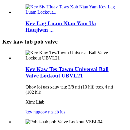
Kev Lag Luam Ntau Yam Ua
Haujlwm ...
Kev kaw lub pob valve
Kev Kaw Tes-Tawm Universal Ball
Valve Lockout UBVL21
Qhov loj uas xauv tau: 3/8 nti (10 hli) txog 4 nti
(102 hli)
Xim: Liab
kev nug
cov ntsiab lus