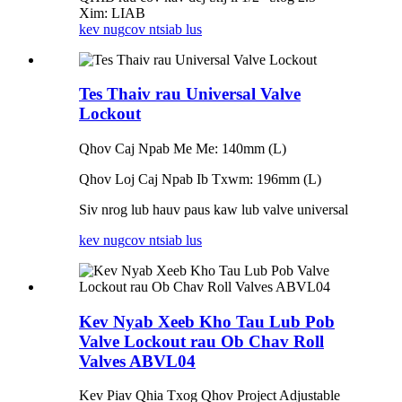
Xim: LIAB
kev nug
cov ntsiab lus
Tes Thaiv rau Universal Valve
Lockout
Qhov Caj Npab Me Me: 140mm (L)
Qhov Loj Caj Npab Ib Txwm: 196mm (L)
Siv nrog lub hauv paus kaw lub valve universal
kev nug
cov ntsiab lus
Kev Nyab Xeeb Kho Tau Lub Pob
Valve Lockout rau Ob Chav Roll
Valves ABVL04
Kev Piav Qhia Txog Qhov Project Adjustable