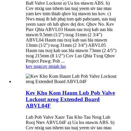
Ball Valve Lockout a) Ua los ntawm ABS. b)
Cov ntxig uas tshem tau tuaj yeem siv tau ntau
yam kev tsim thiab qhov loj ntawm tus kov. c)
Nws muaj ib lub phaj tom qab pabcuam, uas tuaj
yeem xauv ob lub qhov dej dov. Qhov No. Kev
Piav Qhia ABVL03 Haum rau txoj kab uas hla
ntawm 9.5mm (1/2”) txog 31mm (2 3/4”)
ABVL04 Haum rau txoj kab uas hla ntawm
13mm (1/2”) txog 31mm (2 3/4”) ABVL05
Haum rau txoj kab uas hla ntawm 73mm (2 4/5”)
txog 215mm (8 1/2”) Cov Lus Qhia Txog Qhov
Project Pawg: Pob ...
kev nug
cov ntsiab lus
Kev Kho Kom Haum Lub Pob Valve
Lockout nrog Extended Board
ABVL04F
Lub Pob Valve Xauv Tau Kho Tau Nrog Lub
Rooj Ntev ABVL04F a) Ua los ntawm ABS. b)
Cov ntxig uas tshem tau tuaj yeem siv tau ntau